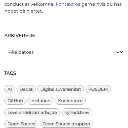
conduct er velkomne,
kontakt os
gerne hvis du har
noget på hjertet.
ARKIVEREDE
TAGS
AI
Debat
Digital suverænitet
FOSDEM
GitHub
invitation
Konference
Leverandørsamarbejde
nyhedsbrev
Open Source
Open Source gruppen