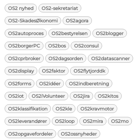
OS2 nyhed
OS2-sekretariat
OS2-SkadesØkonomi
OS2agora
OS2autoproces
OS2bestyrelsen
OS2blogger
OS2borgerPC
OS2bos
OS2consul
OS2cprbroker
OS2dagsorden
OS2datascanner
OS2display
OS2faktor
OS2flytjorddk
OS2forms
OS2idéer
OS2indberetning
OS2iot
OS2iVolunteer
OS2jira
OS2kitos
OS2klassifikation
OS2kle
OS2kravmotor
OS2leverandører
OS2loop
OS2mira
OS2mo
OS2opgavefordeler
OS2ossnyheder