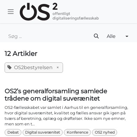
Skip to Content
Alle
12 Artikler
OS2bestyrelsen
×
OS2’s generalforsamling samlede
trådene om digital suverænitet
OS2-fællesskabet var samlet i Aarhus til en generalforsamling,
hvor digital suverænitet, kvalitet og fælles ansvar gik igen på
tværs af beretning, oplæg og drøftelser. Ikke som nye emner,
men som en t...
Debat
Digital suverænitet
Konference
OS2 nyhed