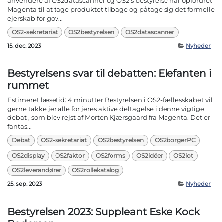
anvendere af OS2datascanner og OS2's bestyrelse har opfordret
Magenta til at tage produktet tilbage og påtage sig det formelle
ejerskab for gov...
OS2-sekretariat
OS2bestyrelsen
OS2datascanner
15. dec. 2023
Nyheder
Bestyrelsens svar til debatten: Elefanten i
rummet
Estimeret læsetid: 4 minutter Bestyrelsen i OS2-fællesskabet vil
gerne takke jer alle for jeres aktive deltagelse i denne vigtige
debat , som blev rejst af Morten Kjærsgaard fra Magenta. Det er
fantas...
Debat
OS2-sekretariat
OS2bestyrelsen
OS2borgerPC
OS2display
OS2faktor
OS2forms
OS2idéer
OS2iot
OS2leverandører
OS2rollekatalog
25. sep. 2023
Nyheder
Bestyrelsen 2023: Suppleant Eske Kock