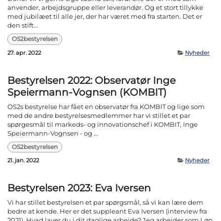
anvender, arbejdsgruppe eller leverandør. Og et stort tillykke
med jubilæet til alle jer, der har været med fra starten. Det er
den stift...
OS2bestyrelsen
27. apr. 2022
Nyheder
Bestyrelsen 2022: Observatør Inge
Speiermann-Vognsen (KOMBIT)
OS2s bestyrelse har fået en observatør fra KOMBIT og lige som
med de andre bestyrelsesmedlemmer har vi stillet et par
spørgesmål til markeds- og innovationschef i KOMBIT, Inge
Speiermann-Vognsen - og ...
OS2bestyrelsen
21. jan. 2022
Nyheder
Bestyrelsen 2023: Eva Iversen
Vi har stillet bestyrelsen et par spørgsmål, så vi kan lære dem
bedre at kende. Her er det suppleant Eva Iversen (interview fra
2021). Hvad laver du i dit daglige arbejde? Jeg arbejder som Løn