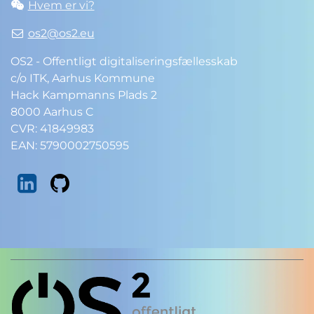
Hvem er vi?
os2@os2.eu
OS2 - Offentligt digitaliseringsfællesskab
c/o ITK, Aarhus Kommune
Hack Kampmanns Plads 2
8000 Aarhus C
CVR: 41849983
EAN: 5790002750595