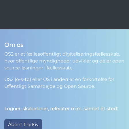
Om os
OS2 er et fællesoffentligt digitaliseringsfællesskab,
hvor offentlige myndigheder udvikler og deler open
source-løsninger i fællesskab.
OS2 (o-s-to) eller OS i anden er en forkortelse for
Offentligt Samarbejde og Open Source.
Logoer, skabeloner, referater m.m. samlet ét sted:
Åbent filarkiv