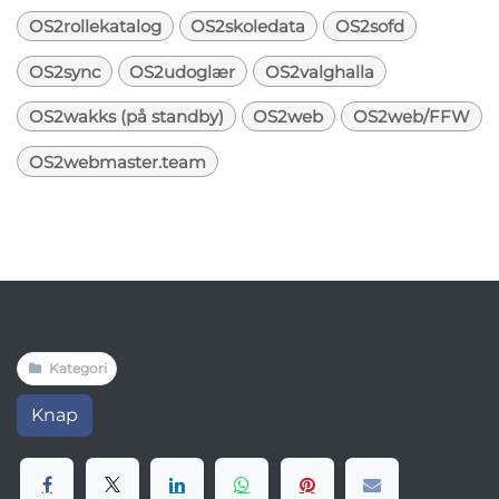
OS2rollekatalog
OS2skoledata
OS2sofd
OS2sync
OS2udoglær
OS2valghalla
OS2wakks (på standby)
OS2web
OS2web/FFW
OS2webmaster.team
Kategori
Knap