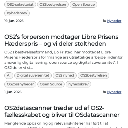
OS2-sekretariat
OS2bestyrelsen
Open Source
nyhedsbrev
19. jun. 2026
Nyheder
OS2’s forperson modtager Libre Prisens
Hæderspris – og vi deler stoltheden
OS2’s bestyrelsesformand, Bo Fristed, har modtaget Libre
Prisens Hæderspris for “mange års utrættelige arbejde indenfor
ansvarlig digitalisering, open source og digital suverænitet”. I
OS2 deler vi st...
AI
Digital suverænitet
OS2 nyhed
OS2bestyrelsen
OS2ossnyheder
Open Source
nyhedsbrev
1. jun. 2026
Nyheder
OS2datascanner træder ud af OS2-
fællesskabet og bliver til OSdatascanner
Manglende opbakning og relevanskriterier har ført til at