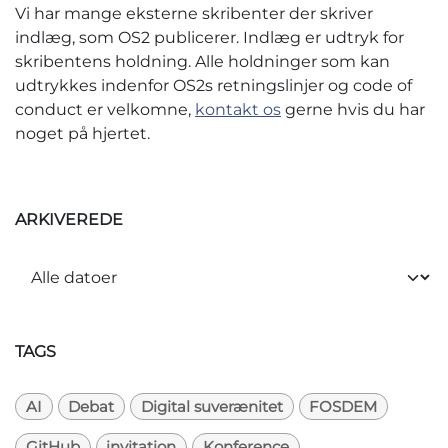
Vi har mange eksterne skribenter der skriver
indlæg, som OS2 publicerer. Indlæg er udtryk for
skribentens holdning. Alle holdninger som kan
udtrykkes indenfor OS2s retningslinjer og code of
conduct er velkomne,
kontakt os
gerne hvis du har
noget på hjertet.
ARKIVEREDE
TAGS
AI
Debat
Digital suverænitet
FOSDEM
GitHub
invitation
Konference