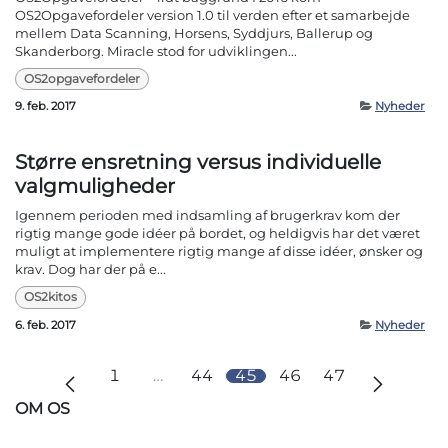
OS2Opgavefordeler version 1.0 til verden efter et samarbejde
mellem Data Scanning, Horsens, Syddjurs, Ballerup og
Skanderborg. Miracle stod for udviklingen...
OS2opgavefordeler
9. feb. 2017
Nyheder
Større ensretning versus individuelle
valgmuligheder
Igennem perioden med indsamling af brugerkrav kom der
rigtig mange gode idéer på bordet, og heldigvis har det været
muligt at implementere rigtig mange af disse idéer, ønsker og
krav. Dog har der på e...
OS2kitos
6. feb. 2017
Nyheder
1
…
44
45
46
47
OM OS