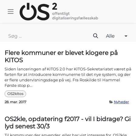
Skip to Content
Alle
Flere kommuner er blevet klogere på
KITOS
Siden lanceringen af KITOS 2.0 har KITOS-Sekretariatet været på
farten for at introducere kommunerne til det nye system, og der
er flere undervisningsdage på vej. Fra Roskilde til Hammel
Første stop p...
OS2kitos
28. mar. 2017
Nyheder
OS2kle, opdatering f2017 - vil I bidrage? Gi
lyd senest 30/3
Til kommuner der anvender, eller har vist interesse for, OS2kle