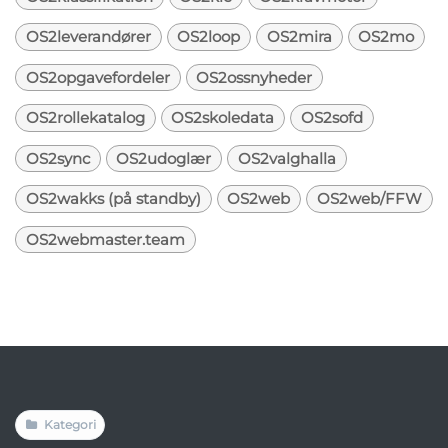
OS2leverandører
OS2loop
OS2mira
OS2mo
OS2opgavefordeler
OS2ossnyheder
OS2rollekatalog
OS2skoledata
OS2sofd
OS2sync
OS2udoglær
OS2valghalla
OS2wakks (på standby)
OS2web
OS2web/FFW
OS2webmaster.team
Kategori