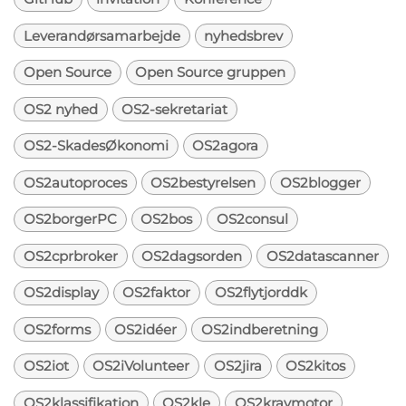
Leverandørsamarbejde
nyhedsbrev
Open Source
Open Source gruppen
OS2 nyhed
OS2-sekretariat
OS2-SkadesØkonomi
OS2agora
OS2autoproces
OS2bestyrelsen
OS2blogger
OS2borgerPC
OS2bos
OS2consul
OS2cprbroker
OS2dagsorden
OS2datascanner
OS2display
OS2faktor
OS2flytjorddk
OS2forms
OS2idéer
OS2indberetning
OS2iot
OS2iVolunteer
OS2jira
OS2kitos
OS2klassifikation
OS2kle
OS2kravmotor