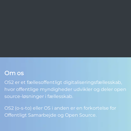
Om os
OS2 er et fællesoffentligt digitaliseringsfællesskab,
hvor offentlige myndigheder udvikler og deler open
source-løsninger i fællesskab.
OS2 (o-s-to) eller OS i anden er en forkortelse for
Offentligt Samarbejde og Open Source.