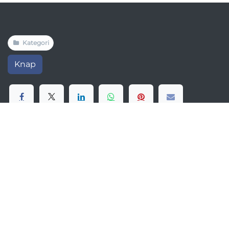
Kategori
Knap
Ønsker du også at modtage OS2-fællesskabets
nyhedsbrev? Så er det formularen herunder, du skal
udfylde: