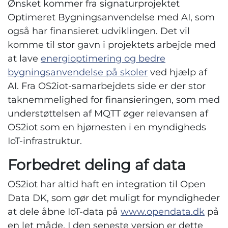
Ønsket kommer fra signaturprojektet
Optimeret Bygningsanvendelse med AI, som
også har finansieret udviklingen. Det vil
komme til stor gavn i projektets arbejde med
at lave
energioptimering og bedre
bygningsanvendelse på skoler
ved hjælp af
AI. Fra OS2iot-samarbejdets side er der stor
taknemmelighed for finansieringen, som med
understøttelsen af MQTT øger relevansen af
OS2iot som en hjørnesten i en myndigheds
IoT-infrastruktur.
Forbedret deling af data
OS2iot har altid haft en integration til Open
Data DK, som gør det muligt for myndigheder
at dele åbne IoT-data på
www.opendata.dk
på
en let måde. I den seneste version er dette