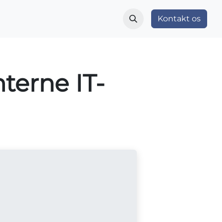
r
Indblik og nyheder
Vær med
Kontakt os
Om OS
terne IT-