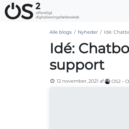
Skip to Content
OS2-produkter
Alle blogs
Nyheder
Idé: Chatb
Idé: Chatbo
support
12 november, 2021
af
OS2 – O