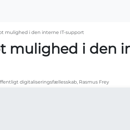
OS2-projekter
Arrangementer
For medlemme
ot mulighed i den interne IT-support
t mulighed i den in
ffentligt digitaliseringsfællesskab, Rasmus Frey