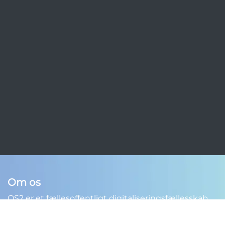
Om os
OS2 er et fællesoffentligt digitaliseringsfællesskab,
hvor offentlige myndigheder udvikler og deler open
source-løsninger i fællesskab.