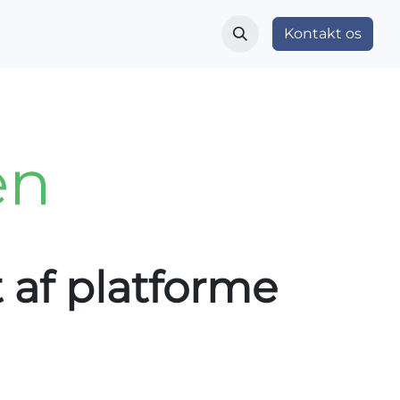
r
Indblik og nyheder
Vær med
Kontakt os
Om OS
 af platforme