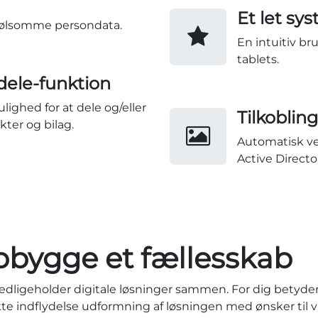
Et let sy
 følsomme persondata.
En intuitiv b
tablets.
 dele-funktion
lighed for at dele og/eller
Tilkobling
ter og bilag.
Automatisk ve
Active Directo
pbygge et fællesskab
vedligeholder digitale løsninger sammen. For dig betyder 
ekte indflydelse udformning af løsningen med ønsker til v