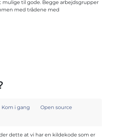
st mulige til gode. Begge arbejdsgrupper
 sammen med trådene med
?
Kom i gang
Open source
der dette at vi har en kildekode som er