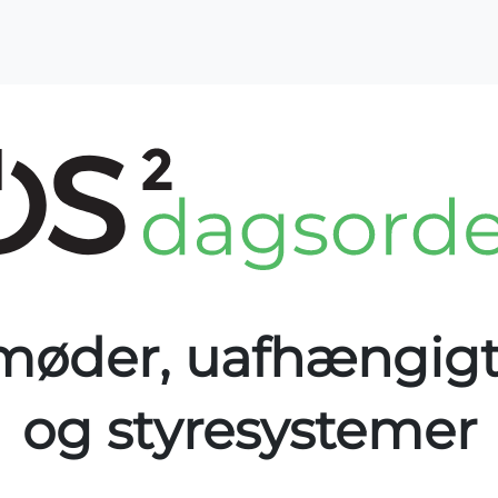
OS2-projekter
Arrangementer
For medlemme
 møder, uafhængigt
og styresystemer