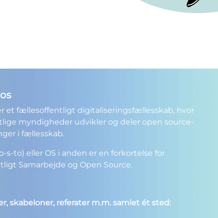
os
r et fællesoffentligt digitaliseringsfællesskab, hvor
tlige myndigheder udvikler og deler open source-
nger i fællesskab.
o-s-to) eller OS i anden er en forkortelse for
tligt Samarbejde og Open Source.
r, skabeloner, referater m.m. samlet ét sted: