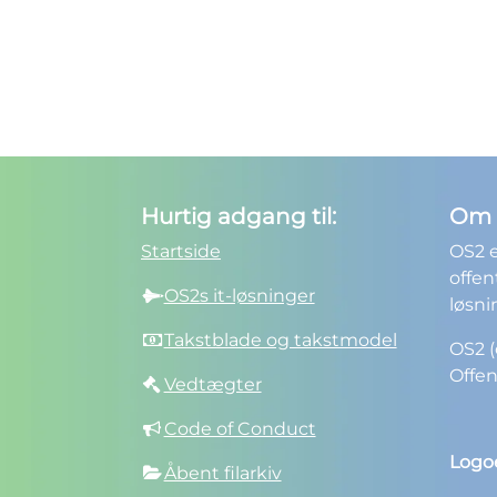
Hurtig adgang til:
Om 
Startside
OS2 e
offen
OS2s it-løsninger
løsni
Takstblade og takstmodel
OS2 (
Offen
Vedtægter
Code of Conduct
Logoe
Åbent filarkiv