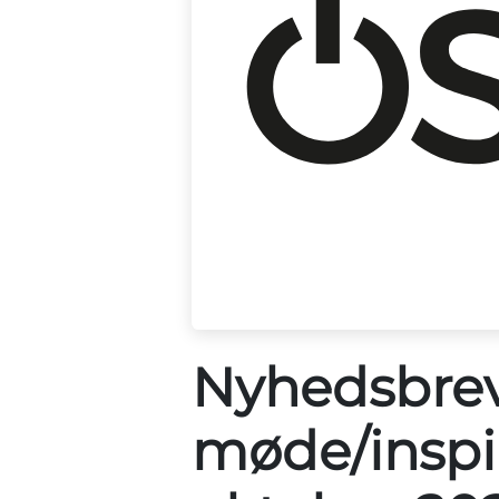
Nyhedsbre
møde/inspi