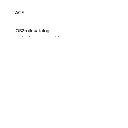
TAGS
OS2rollekatalog
invitation
nyhedsbrev