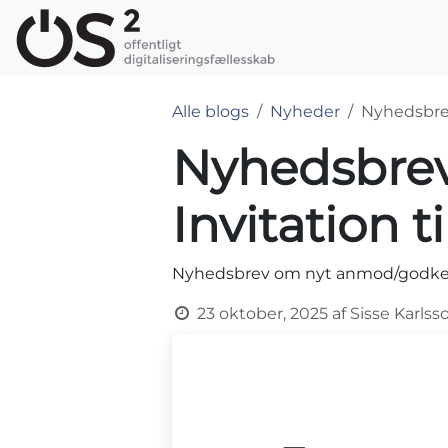
Skip to Content
OS2-produkter
Alle blogs
Nyheder
Nyhedsbrev
Nyhedsbrev
Invitation 
Nyhedsbrev om nyt anmod/godkend 
23 oktober, 2025
af
Sisse Karlss