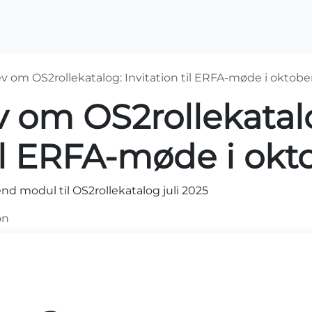
OS2-projekter
Arrangementer
For medlemme
 om OS2rollekatalog: Invitation til ERFA-møde i oktobe
 om OS2rollekatal
til ERFA-møde i okt
modul til OS2rollekatalog juli 2025
on