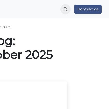
r
Indblik og nyheder
Vær med
Kontakt os
Om OS
r 2025
og:
ober 2025