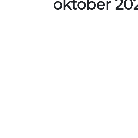
oktober 20
ERFA-møde/insp
OS2rollekatalog 
Jeg har som produktkoordinato
OS2rollekatalogs anvendere om
Det prøver jeg nu at imødeko
sådant møde for alle anvender
Det vil finde sted
torsdag 23. o
lokaler hos
Torvehallerne i Vejl