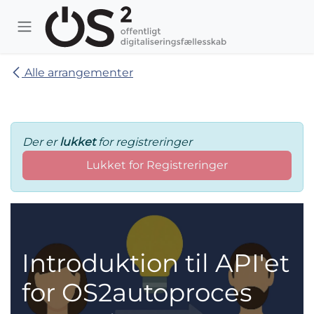
Skip to Content
Alle arrangementer
Der er
lukket
for registreringer
Lukket for Registreringer
Introduktion til API'et
for OS2autoproces