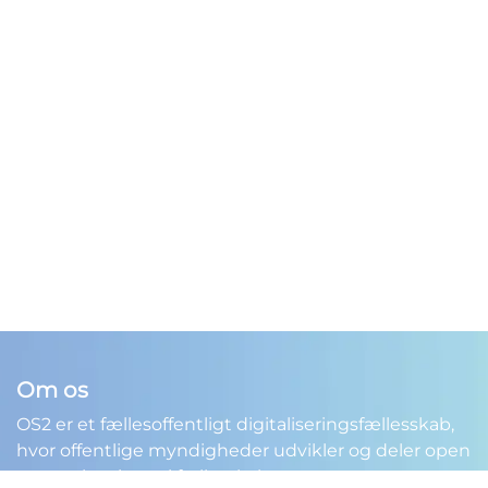
Om os
OS2 er et fællesoffentligt digitaliseringsfællesskab,
hvor offentlige myndigheder udvikler og deler open
source-løsninger i fællesskab.