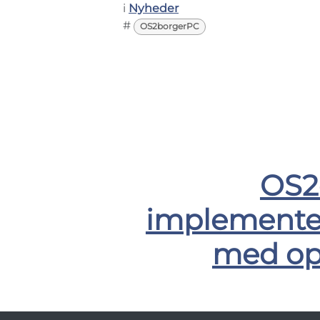
i
Nyheder
#
OS2borgerPC
OS2d
implementer
med ope