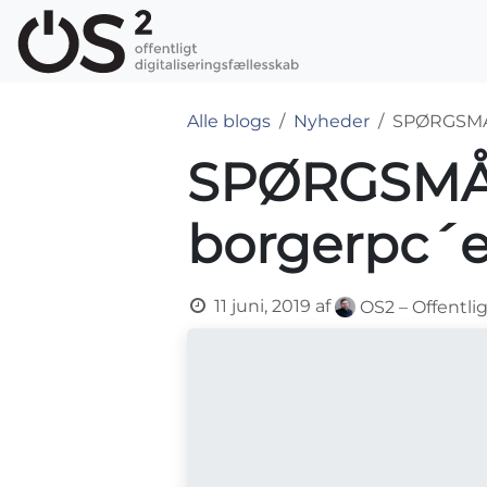
Skip to Content
OS2-produkter
Alle blogs
Nyheder
SPØRGSMÅL
SPØRGSMÅL:
borgerpc´e
11 juni, 2019
af
OS2 – Offentli