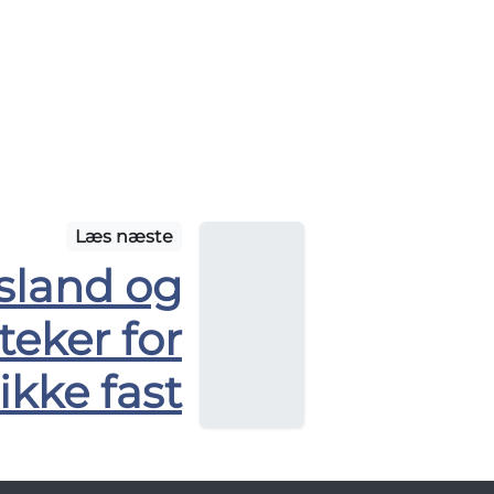
Læs næste
Island og
teker for
kke fast