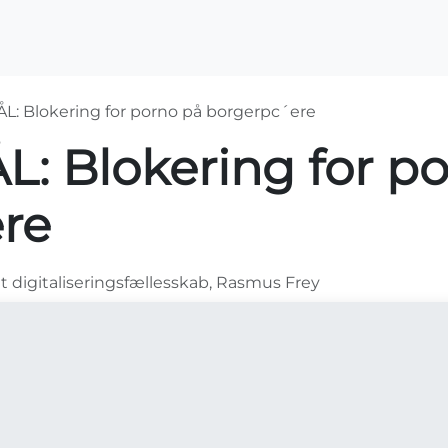
OS2-projekter
Arrangementer
For medlemme
: Blokering for porno på borgerpc´ere
 Blokering for po
re
gt digitaliseringsfællesskab, Rasmus Frey