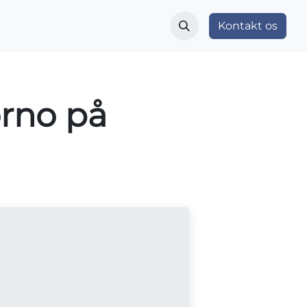
r
Indblik og nyheder
Vær med
Kontakt os
Om OS
rno på