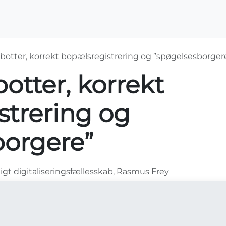
OS2-projekter
Arrangementer
For medlemme
botter, korrekt bopælsregistrering og ”spøgelsesborger
otter, korrekt
strering og
borgere”
ligt digitaliseringsfællesskab, Rasmus Frey