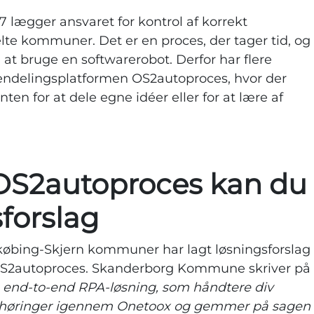
 lægger ansvaret for kontrol af korrekt
lte kommuner. Det er en proces, der tager tid, og
 at bruge en softwarerobot. Derfor har flere
ndelingsplatformen OS2autoproces, hvor der
ten for at dele egne idéer eller for at lære af
 OS2autoproces kan du
sforslag
købing-Skjern kommuner har lagt løsningsforslag
å OS2autoproces. Skanderborg Kommune skriver på
n end-to-end RPA-løsning, som håndtere div
tshøringer igennem Onetoox og gemmer på sagen