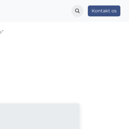
r
Indblik og nyheder
Vær med
Kontakt os
Om OS
e”