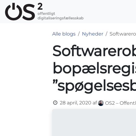
Skip to Content
OS2-produkter
Alle blogs
Nyheder
Softwarero
Softwarerob
bopælsregi
”spøgelses
28 april, 2020
af
OS2 – Offent