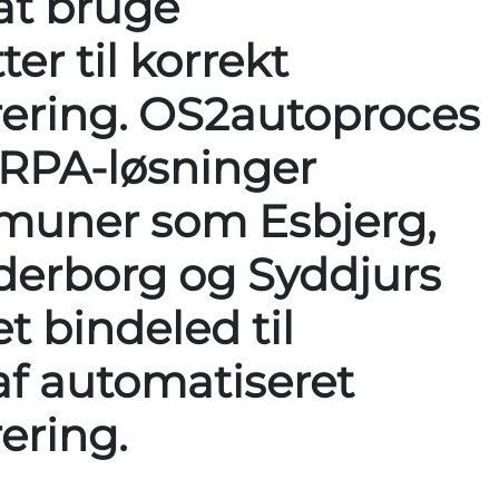
 at bruge
er til korrekt
rering. OS2autoproces
 RPA-løsninger
uner som Esbjerg,
derborg og Syddjurs
t bindeled til
f automatiseret
ering.