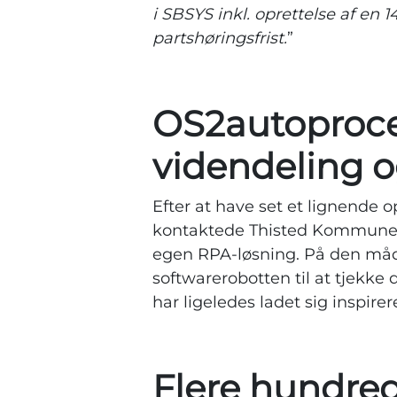
i SBSYS inkl. oprettelse af en 
partshøringsfrist.
”
OS2autoproces
videndeling o
Efter at have set et lignende
kontaktede Thisted Kommune Esb
egen RPA-løsning. På den må
softwarerobotten til at tjekk
har ligeledes ladet sig inspi
Flere hundred