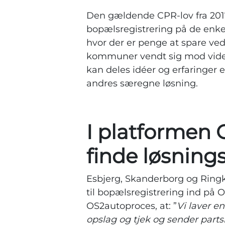
Den gældende CPR-lov fra 2017
bopælsregistrering på de enke
hvor der er penge at spare ved
kommuner vendt sig mod vide
kan deles idéer og erfaringer en
andres særegne løsning.
I platformen
finde løsning
Esbjerg, Skanderborg og Ring
til bopælsregistrering ind p
OS2autoproces, at: ”
Vi laver e
opslag og tjek og sender par