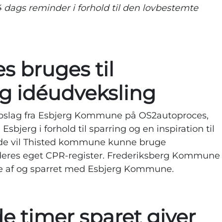
14 dags reminder i forhold til den lovbestemte
 bruges til
g idéudveksling
 opslag fra Esbjerg Kommune på OS2autoproces,
jerg i forhold til sparring og en inspiration til
de vil Thisted kommune kunne bruge
e deres eget CPR-register. Frederiksberg Kommune
rere af og sparret med Esbjerg Kommune.
e timer sparet giver