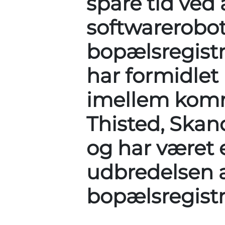
spare tid ved
softwarerobott
bopælsregist
har formidlet
imellem komm
Thisted, Skan
og har været e
udbredelsen a
bopælsregistr