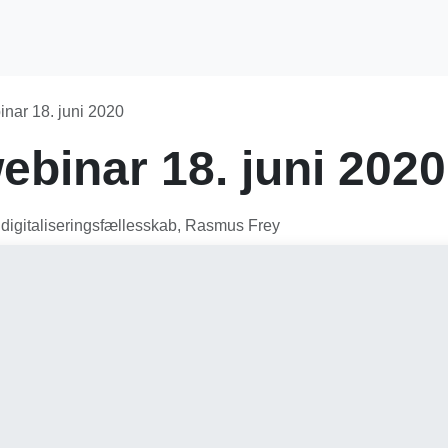
OS2-projekter
Arrangementer
For medlemmer
I
nar 18. juni 2020
binar 18. juni 2020
 digitaliseringsfællesskab, Rasmus Frey