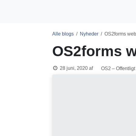
Skip to Content
OS2-produkter
Alle blogs
Nyheder
OS2forms webi
OS2forms we
28 juni, 2020
af
OS2 – Offentligt