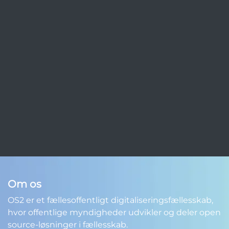
Om os
OS2 er et fællesoffentligt digitaliseringsfællesskab,
hvor offentlige myndigheder udvikler og deler open
source-løsninger i fællesskab.