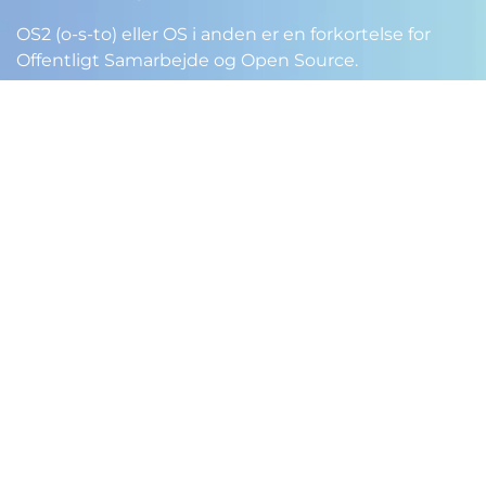
OS2 (o-s-to) eller OS i anden er en forkortelse for
Offentligt Samarbejde og Open Source.
Logoer, skabeloner, referater m.m. samlet ét sted:
Åbent filarkiv
Hurtig adgang til:
Startside
OS2s it-løsninger
Takstblade og takstmodel
Vedtægter