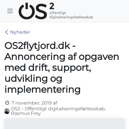
Skip to Content
Nyheder
OS2flytjord.dk -
Annoncering af opgaven
med drift, support,
udvikling og
implementering
7 november, 2019
af
OS2 – Offentligt digitaliseringsfællesskab,
Rasmus Frey