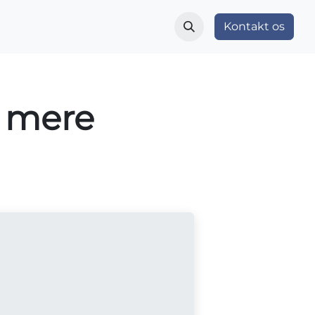
r
Indblik og nyheder
Vær med
Kontakt os
Om OS
d mere