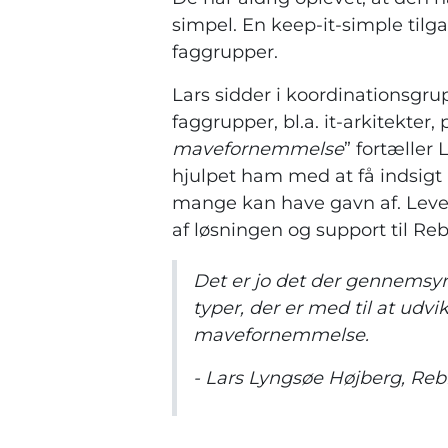
simpel. En keep-it-simple tilga
faggrupper.
Lars sidder i koordinationsgr
faggrupper, bl.a. it-arkitekter,
mavefornemmelse
” fortæller
hjulpet ham med at få indsigt 
mange kan have gavn af. Levera
af løsningen og support til R
Det er jo det der gennemsyre
typer, der er med til at udvi
mavefornemmelse.
- Lars Lyngsøe Højberg, R