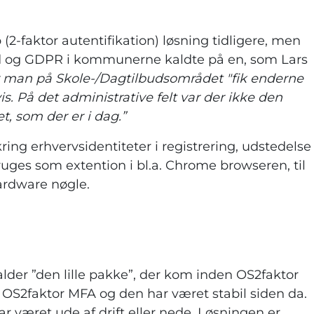
 (2-faktor autentifikation) løsning tidligere, men
ed og GDPR i kommunerne kaldte på en, som Lars
or man på Skole-/Dagtilbudsområdet "fik enderne
is. På det administrative felt var der ikke den
som der er i dag.”
ing erhvervsidentiteter i registrering, udstedelse
uges som extention i bl.a. Chrome browseren, til
rdware nøgle.
lder ”den lille pakke”, der kom inden OS2faktor
 OS2faktor MFA og den har været stabil siden da.
ar været ude af drift eller nede. Løsningen er