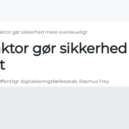
OS2-projekter
Arrangementer
For medlemme
aktor gør sikkerhed mere overskueligt
aktor gør sikkerhe
t
ffentligt digitaliseringsfællesskab, Rasmus Frey