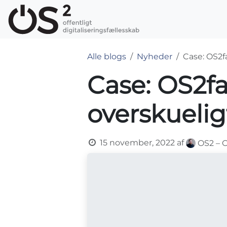
Skip to Content
OS2-produkter
Alle blogs
Nyheder
Case: OS2f
Case: OS2f
overskuelig
15 november, 2022
af
OS2 – O