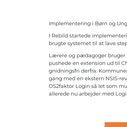
Implementering i Børn og Un
I Rebild startede implemente
brugte systemet til at lave step
Lærere og pædagoger bruger 
pushede en extension ud til C
gnidningsfri derfra. Kommunen s
gang med en ekstern NSIS-revis
OS2faktor Login så let som mul
allerede nu arbejder med Login