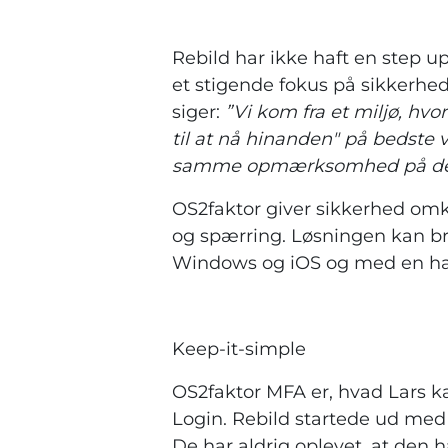
Rebild har ikke haft en step up
et stigende fokus på sikkerh
siger:
”Vi kom fra et miljø, hv
til at nå hinanden" på bedste v
samme opmærksomhed på det, 
OS2faktor giver sikkerhed omkr
og spærring. Løsningen kan br
Windows og iOS og med en ha
Keep-it-simple
OS2faktor MFA er, hvad Lars ka
Login. Rebild startede ud med
De har aldrig oplevet, at den h