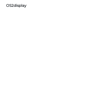
OS2display
Læs næste
Leverandør valgt til
udvikling af
OS2valghalla 3.0