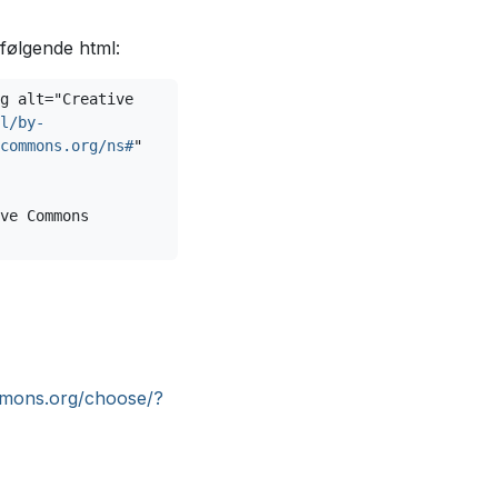
følgende html:
g alt="Creative 
l/by-
commons.org/ns#
"

ve Commons 
mmons.org/choose/?