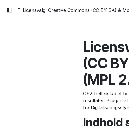
📄 Licensvalg: Creative Commons (CC BY SA) & Moz
Licens
(CC BY 
(MPL 2
OS2-fællesskabet ben
resultater. Brugen a
fra Digitaliseringssty
Indhold 