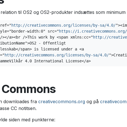
relation til OS2 og OS2-produkter indsættes som minimum 
ref="
http://creativecommons.org/licenses/by-sa/4.0/
"><im
yle="border-width:0" src="
https://i.creativecommons.org/
/></a><br />This work by <span xmlns:cc="
http://creative
lesskab</span> is licensed under a <a 

="
http://creativecommons.org/licenses/by-sa/4.0/
">Creati
ammeVilkår 4.0 International License</a>
e Commons
an downloades fra
creativecommons.org
og på
creativeco
asse CC notitsen.
ylde siden med punkterne: