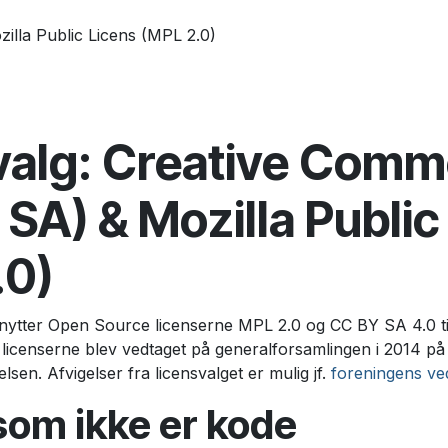
illa Public Licens (MPL 2.0)
valg: Creative Com
SA) & Mozilla Public
.0)
ytter Open Source licenserne MPL 2.0 og CC BY SA 4.0 til 
f licenserne blev vedtaget på generalforsamlingen i 2014 p
relsen. Afvigelser fra licensvalget er mulig jf.
foreningens ved
som ikke er kode