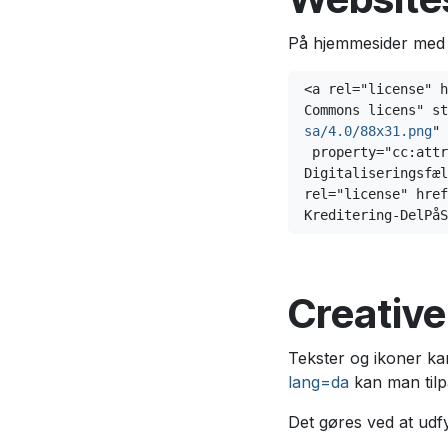
På hjemmesider med 
<a rel="license" h
Commons licens" st
sa/4.0/88x31.png
" 
 property="cc:attributionName">OS2 - Offentligt 

Digitaliseringsfæl
rel="license" href
Kreditering-DelPåS
Creativ
Tekster og ikoner k
lang=da
kan man tilp
Det gøres ved at udf