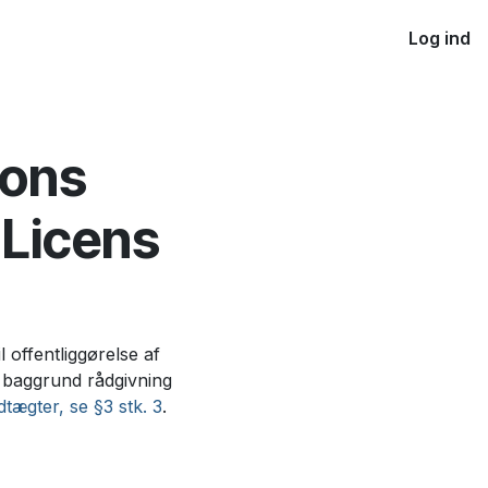
Log ind
mons
 Licens
offentliggørelse af
å baggrund rådgivning
tægter, se §3 stk. 3
.