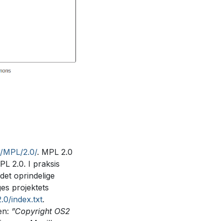
g/MPL/2.0/
. MPL 2.0
MPL 2.0. I praksis
(det oprindelige
ges projektets
.0/index.txt
.
ten:
”Copyright OS2