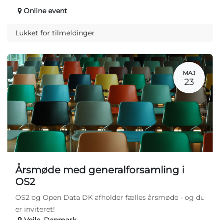
Online event
Lukket for tilmeldinger
MAJ
23
Årsmøde med generalforsamling i
OS2
OS2 og Open Data DK afholder fælles årsmøde - og du
er inviteret!