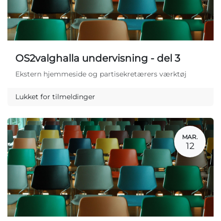
OS2valghalla undervisning - del 3
Ekstern hjemmeside og partisekretærers værktøj
Lukket for tilmeldinger
MAR.
12