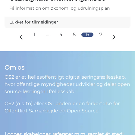
Få information om økonomi og udrulningsplan
Lukket for tilmeldinger
1
…
4
5
6
7
Om os
OS2 er et fællesoffentligt digitaliseringsfællesskab,
hvor offentlige myndigheder udvikler og deler open
source-løsninger i fællesskab.
OS2 (o-s-to) eller OS i anden er en forkortelse for
Offentligt Samarbejde og Open Source.
Logoer, skabeloner, referater m.m. samlet ét sted: