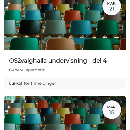
MAR.
21
OS2valghalla undervisning - del 4
Generel spørgetid
Lukket for tilmeldinger
MAR.
18