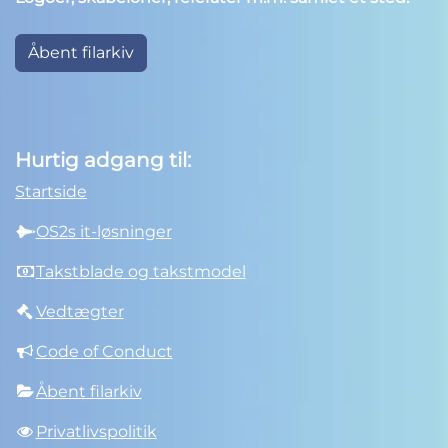
Åbent filarkiv
Hurtig adgang til:
Startside
OS2s it-løsninger
Takstblade og takstmodel
Vedtægter
Code of Conduct
Åbent filarkiv
Privatlivspolitik