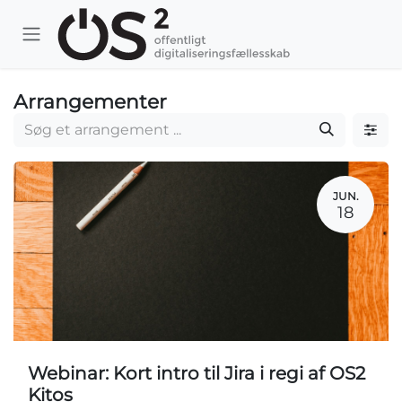
Skip to Content
Arrangementer
JUN.
18
Webinar: Kort intro til Jira i regi af OS2
Kitos