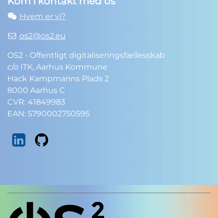
Kom i kontakt med os
Hvem er vi?
os2@os2.eu
OS2 - Offentligt digitaliseringsfællesskab
c/o ITK, Aarhus Kommune
Hack Kampmanns Plads 2
8000 Aarhus C
CVR: 41849983
EAN: 5790002750595