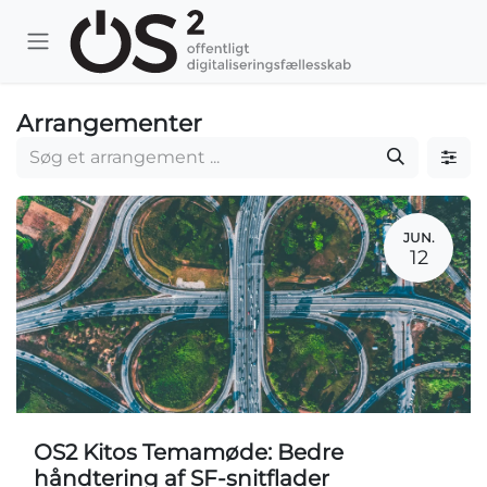
Skip to Content
Arrangementer
JUN.
12
OS2 Kitos Temamøde: Bedre
håndtering af SF-snitflader